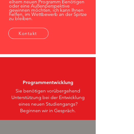
einem neuen Programm benötigen
oder eine Außenperspektive
gewinnen möchten, ich kann Ihnen
helfen, im Wettbewerb an der Spitze
zu bleiben.
Kontakt
Programmentwicklung
Sie benötigen vorübergehend
Unterstützung bei der Entwicklung
eines neuen Studiengangs?
Beginnen wir in Gespräch.