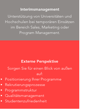
Interimsmanagement
Unterstützung von Universitäten und
Hochschulen bei temporären Einsätzen
im Bereich Sales, Marketing oder
Program Management.
Externe Perspektive
Sorgen Sie für einen Blick von außen
auf:
Positionierung Ihrer Programme
Rekrutierungsprozesse
Programmstruktur
Qualitätsmanagement
Studentenzufriedenheit