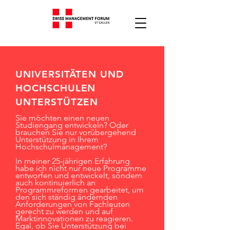
UNIVERSITÄTEN UND
HOCHSCHULEN
UNTERSTÜTZEN
Sie möchten einen neuen
Studiengang entwickeln? Oder
brauchen Sie nur vorübergehend
Unterstützung in Ihrem
Hochschulmanagement?
In meiner 25-jährigen Erfahrung
habe ich nicht nur neue Programme
entworfen und entwickelt, sondern
auch kontinuierlich an
Programmreformen gearbeitet, um
den sich ständig ändernden
Anforderungen von Fachleuten
gerecht zu werden und auf
Marktinnovationen zu reagieren.
Egal, ob Sie Unterstützung bei